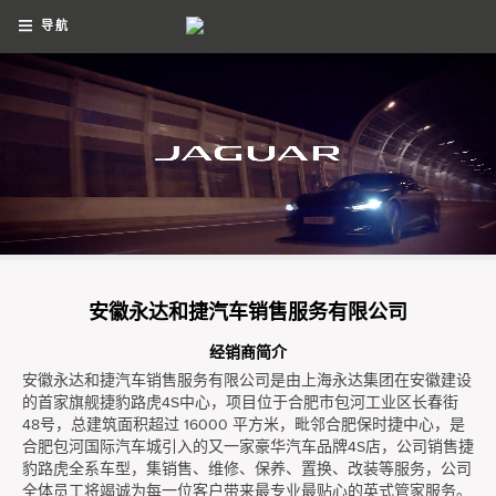
导航
安徽永达和捷汽车销售服务有限公司
经销商简介
安徽永达和捷汽车销售服务有限公司是由上海永达集团在安徽建设
的首家旗舰捷豹路虎4S中心，项目位于合肥市包河工业区长春街
48号，总建筑面积超过 16000 平方米，毗邻合肥保时捷中心，是
合肥包河国际汽车城引入的又一家豪华汽车品牌4S店，公司销售捷
豹路虎全系车型，集销售、维修、保养、置换、改装等服务，公司
全体员工将竭诚为每一位客户带来最专业最贴心的英式管家服务。